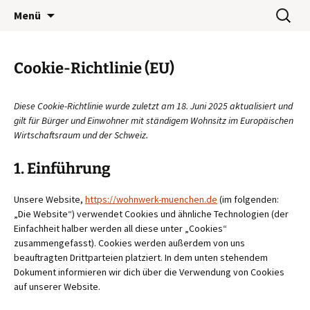
Wohnwerk München e.V.
Zum
Suchen
Café Wohnwerk
Menü
Inhalt
nach:
springen
Cookie-Richtlinie (EU)
Diese Cookie-Richtlinie wurde zuletzt am 18. Juni 2025 aktualisiert und
gilt für Bürger und Einwohner mit ständigem Wohnsitz im Europäischen
Wirtschaftsraum und der Schweiz.
1. Einführung
Unsere Website,
https://wohnwerk-muenchen.de
(im folgenden:
„Die Website“) verwendet Cookies und ähnliche Technologien (der
Einfachheit halber werden all diese unter „Cookies“
zusammengefasst). Cookies werden außerdem von uns
beauftragten Drittparteien platziert. In dem unten stehendem
Dokument informieren wir dich über die Verwendung von Cookies
auf unserer Website.