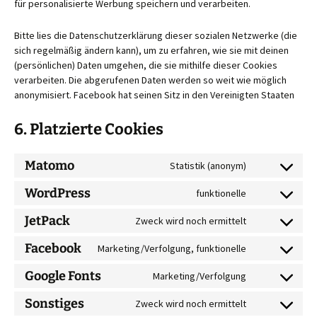
für personalisierte Werbung speichern und verarbeiten.
Bitte lies die Datenschutzerklärung dieser sozialen Netzwerke (die
sich regelmäßig ändern kann), um zu erfahren, wie sie mit deinen
(persönlichen) Daten umgehen, die sie mithilfe dieser Cookies
verarbeiten. Die abgerufenen Daten werden so weit wie möglich
anonymisiert. Facebook hat seinen Sitz in den Vereinigten Staaten
6. Platzierte Cookies
Matomo
Statistik (anonym)
Consent
to
WordPress
funktionelle
Consent
service
to
matomo
JetPack
Zweck wird noch ermittelt
Consent
service
to
wordpress
Facebook
Marketing/Verfolgung, funktionelle
Consent
service
to
jetpack
Google Fonts
Marketing/Verfolgung
Consent
service
to
facebook
Sonstiges
Zweck wird noch ermittelt
Consent
service