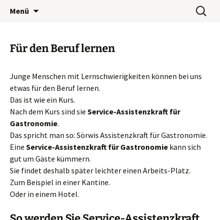
Wohnwerk München e.V.
Zum
Suchen
Café Wohnwerk
Menü
Inhalt
nach:
springen
Für den Beruf lernen
Junge Menschen mit Lernschwierigkeiten können bei uns
etwas für den Beruf lernen.
Das ist wie ein Kurs.
Nach dem Kurs sind sie
Service-Assistenzkraft für
Gastronomie
.
Das spricht man so: Sörwis Assistenzkraft für Gastronomie.
Eine
Service-Assistenzkraft für Gastronomie
kann sich
gut um Gäste kümmern.
Sie findet deshalb später leichter einen Arbeits-Platz.
Zum Beispiel in einer Kantine.
Oder in einem Hotel.
So werden Sie Service-Assistenzkraft