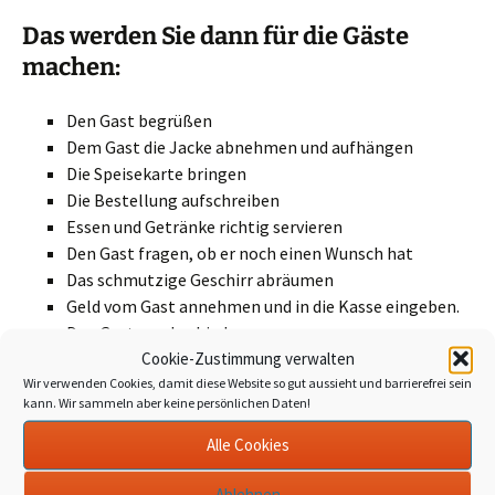
Das werden Sie dann für die Gäste
machen:
Den Gast begrüßen
Dem Gast die Jacke abnehmen und aufhängen
Die Speisekarte bringen
Die Bestellung aufschreiben
Essen und Getränke richtig servieren
Den Gast fragen, ob er noch einen Wunsch hat
Das schmutzige Geschirr abräumen
Geld vom Gast annehmen und in die Kasse eingeben.
Den Gast verabschieden
Cookie-Zustimmung verwalten
Den Tisch abwischen
Wir verwenden Cookies, damit diese Website so gut aussieht und barrierefrei sein
kann. Wir sammeln aber keine persönlichen Daten!
Junior-Barista-Schulung von illy caffé
Alle Cookies
Ablehnen