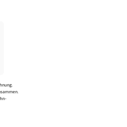
hnung.
zusammen.
ohn-