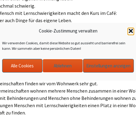
nchmal schwierig.
 Mensch mit Lernschwierigkeiten macht den Kurs im Café:
er auch Dinge für das eigene Leben.
l:
Cookie-Zustimmung verwalten
igene Wohnung putzen.
Wir verwenden Cookies, damit diese Website so gut aussieht und barrierefrei sein
kann. Wir sammeln aber keine persönlichen Daten!
 für sich kochen.
schäft für sich einkaufen.
och vieles mehr.
Alle Cookies
Ablehnen
Einstellungen anzeigen
nschaften finden wir vom Wohnwerk sehr gut.
emeinschaften wohnen mehrere Menschen zusammen in einer Wo
mit Behinderungen und Menschen ohne Behinderungen wohnen 
 jungen Menschen mit Lernschwierigkeiten einen Platz in einer W
t zu finden.