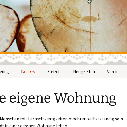
nwerk
ering
Wohnen
Freizeit
Neuigkeiten
Verein
n
 Feiern helfen – in
Eine eigene Wohnung – in
Gemeinsame Ausflüge –
Wer sind wi
chter Sprache
leichter Sprache
in leichter Sprache
e eigene Wohnung
Mitmachen
Unsere Unt
 Menschen mit Lernschwierigkeiten möchten selbstständig sein.
Satzung v
oft in einer eigenen Wohnung leben.
münchen e.