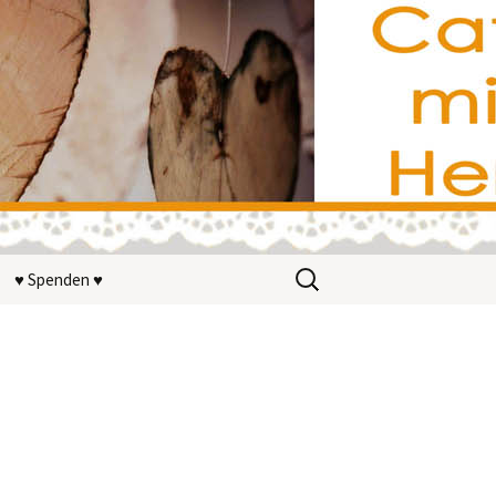
Suchen
♥ Spenden ♥
nach:
r?
erstützer
on wohnwerk
V.