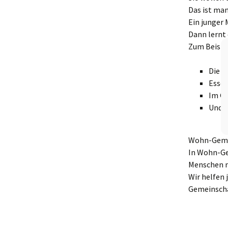
Das ist ma
Ein junger
Dann lernt 
Zum Beispie
Die e
Essen
Im Ge
Und n
Wohn-Gemei
In Wohn-G
Menschen 
Wir helfen
Gemeinschaf