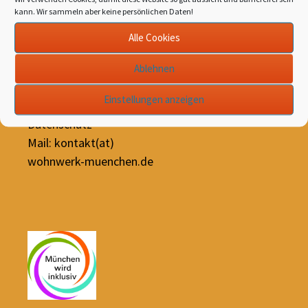
80634 München
kann. Wir sammeln aber keine persönlichen Daten!
Tel 089/54807543
Alle Cookies
Ablehnen
Einstellungen anzeigen
Impressum
Datenschutz
Mail: kontakt(at)
wohnwerk-muenchen.de