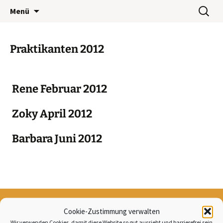
Wohnwerk München e.V.
Zum
Suchen
Café Wohnwerk
Menü
Inhalt
nach:
springen
Praktikanten 2012
Rene Februar 2012
Zoky April 2012
Barbara Juni 2012
Cookie-Zustimmung verwalten
Schäringerplatz 13
Wir verwenden Cookies, damit diese Website so gut aussieht und barrierefrei sein