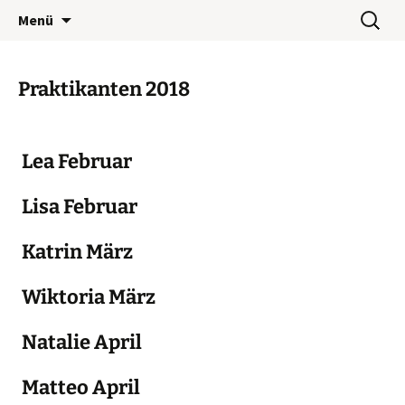
Wohnwerk München e.V.
Zum
Suchen
Café Wohnwerk
Menü
Inhalt
nach:
springen
Praktikanten 2018
Lea Februar
Lisa Februar
Katrin März
Wiktoria März
Natalie April
Matteo April