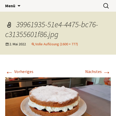
Wohnwerk München e.V.
Zum
Suchen
Café Wohnwerk
Menü
Inhalt
nach:
springen
39961935-51e4-4475-bc76-
c31355601f86.jpg
2. Mai 2022
Volle Auflösung (1600 × 777)
←
→
Vorheriges
Nächstes