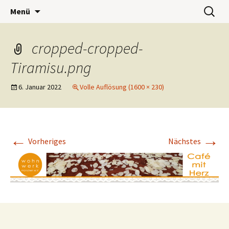
Wohnwerk München e.V.
Zum
Suchen
Café Wohnwerk
Menü
Inhalt
nach:
springen
cropped-cropped-
Tiramisu.png
6. Januar 2022
Volle Auflösung (1600 × 230)
←
→
Vorheriges
Nächstes