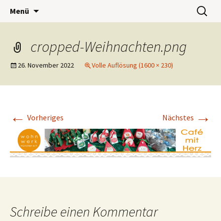
Wohnwerk München e.V.
Zum
Suchen
Café Wohnwerk
Menü
Inhalt
nach:
springen
cropped-Weihnachten.png
26. November 2022
Volle Auflösung (1600 × 230)
←
→
Vorheriges
Nächstes
Schreibe einen Kommentar