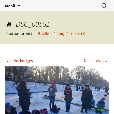
Wohnwerk München e.V.
Zum
Suchen
Café Wohnwerk
Menü
Inhalt
nach:
springen
DSC_00561
30. Januar 2017
Volle Auflösung (3441 × 2117)
←
→
Vorheriges
Nächstes