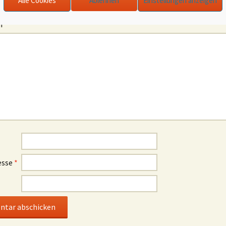
Alle Cookies
Ablehnen
Einstellungen anzeigen
l-Adresse wird nicht veröffentlicht.
Erforderliche Felder sind mit
*
ar
*
esse
*