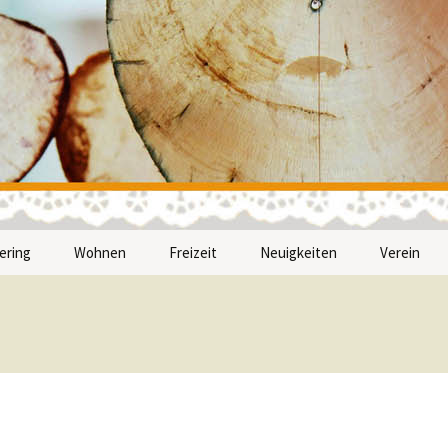
nwerk
ering
Wohnen
Freizeit
Neuigkeiten
Verein
n
 Feiern helfen – in
Eine eigene Wohnung – in
Gemeinsame Ausflüge –
Wer sind w
chter Sprache
leichter Sprache
in leichter Sprache
Mitmache
Unsere Un
Satzung v
münchen e.