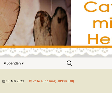
Suchen
♥ Spenden ♥
nach:
ir?
15. Mai 2023
Volle Auflösung (1890 × 848)
n
terstützer
on wohnwerk
V.