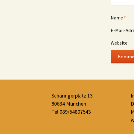
Name
*
E-Mail-Adr
Website
Schäringerplatz 13
I
80634 München
D
Tel 089/54807543
M
w