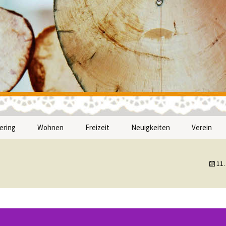
nwerk
ering
Wohnen
Freizeit
Neuigkeiten
Verein
n
 Feiern helfen – in
Eine eigene Wohnung – in
Gemeinsame Ausflüge –
Wer sind w
chter Sprache
leichter Sprache
in leichter Sprache
11
Mitmache
Unsere Un
Satzung v
münchen e.