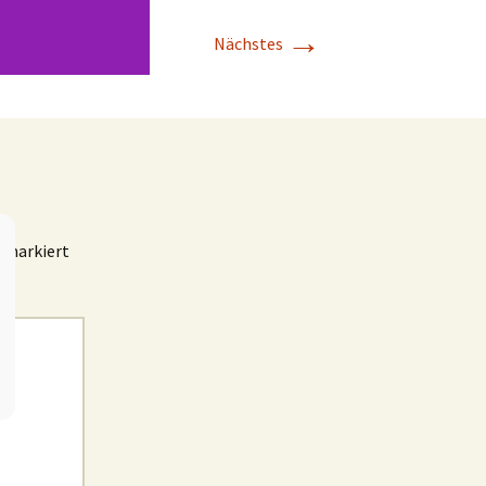
→
Nächstes
markiert