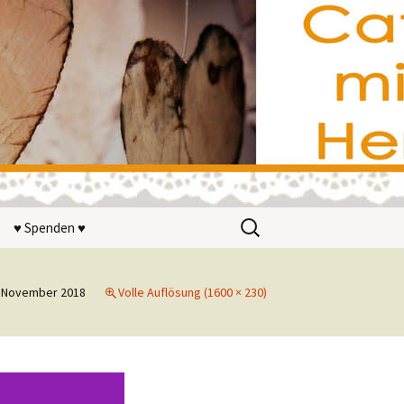
Suchen
♥ Spenden ♥
nach:
ir?
. November 2018
Volle Auflösung (1600 × 230)
n
terstützer
on wohnwerk
V.