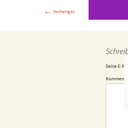
←
Vorheriges
Schrei
Deine E-Mai
Komment