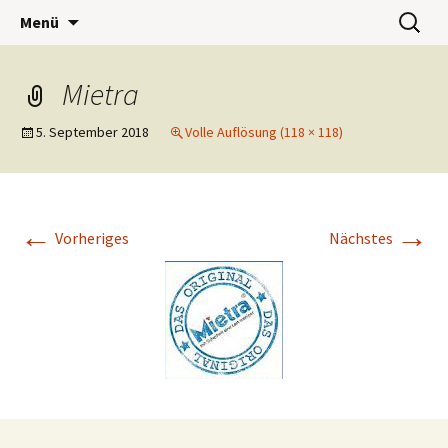
Wohnwerk München e.V.
Zum
Suchen
Café Wohnwerk
Menü
Inhalt
nach:
springen
Mietra
5. September 2018
Volle Auflösung (118 × 118)
←
→
Vorheriges
Nächstes