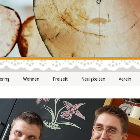
nwerk
ering
Wohnen
Freizeit
Neuigkeiten
Verein
n
 Feiern helfen – in
Eine eigene Wohnung – in
Gemeinsame Ausflüge –
Wer sind w
chter Sprache
leichter Sprache
in leichter Sprache
Mitmache
Unsere Un
Satzung v
münchen e.