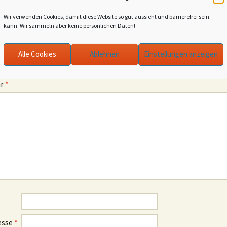
Wir verwenden Cookies, damit diese Website so gut aussieht und barrierefrei sein
kann. Wir sammeln aber keine persönlichen Daten!
be einen Kommentar
Alle Cookies
Ablehnen
Einstellungen anzeigen
l-Adresse wird nicht veröffentlicht.
Erforderliche Felder sind mit
*
ar
*
esse
*