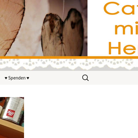
Suchen
♥ Spenden ♥
nach:
ir?
n
terstützer
on wohnwerk
V.