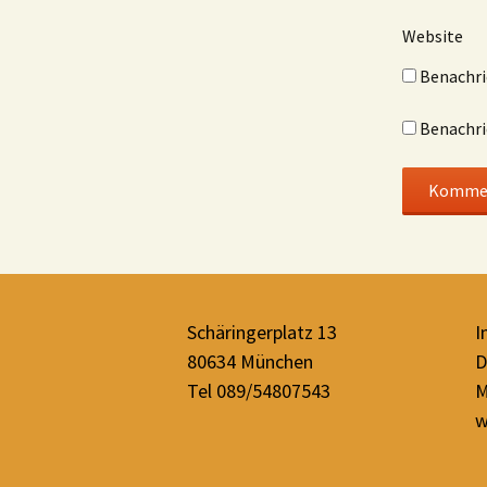
Website
Benachri
Benachri
Schäringerplatz 13
I
80634 München
D
Tel 089/54807543
M
w