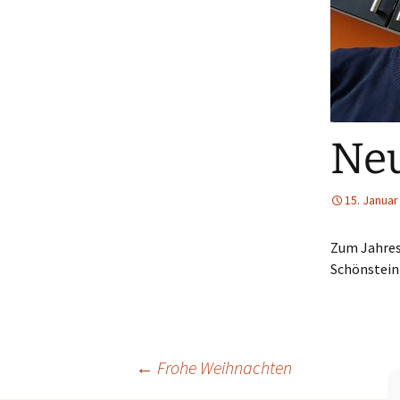
Neu
15. Januar
Zum Jahrese
Schönstein 
Beitragsnavigation
←
Frohe Weihnachten