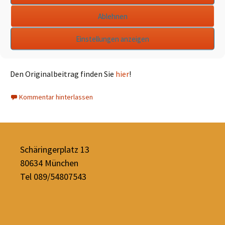
Ablehnen
„Exklusiv statt inklusiv“ – Hallo München vom 4. Mai 2022,
Einstellungen anzeigen
Seite 2
Den Originalbeitrag finden Sie
hier
!
Kommentar hinterlassen
Schäringerplatz 13
80634 München
Tel 089/54807543