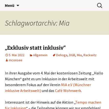
Wohnwerk München e.V.
Zum
Suchen
Café Wohnwerk
Menü
Inhalt
nach:
springen
Schlagwortarchiv: Mia
„Exklusiv statt inklusiv“
5. Mai 2022
Allgemein
Dehoga
,
DGB
,
Mia
,
Rackwitz
mconsee
In ihrer Ausgabe vom 4. Mai der kostenlosen Zeitung „Hallo
München“ geht es um Inklusion in der Arbeitswelt mit
besonderem Fokus auf den Verein
MiA e.V (Münchner
inklusive Arbeitswelt)
und das
Café Wohnwerk
.
Interessant ist der Hinweis auf die Aktion „
Tempo machen
für Inklusion
“ – die Teilnahme können wir nur empfehlen!