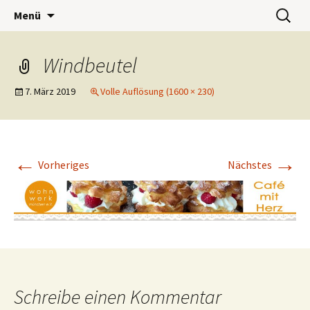
Wohnwerk München e.V.
Zum
Suchen
Café Wohnwerk
Menü
Inhalt
nach:
springen
Windbeutel
7. März 2019
Volle Auflösung (1600 × 230)
←
→
Vorheriges
Nächstes
Schreibe einen Kommentar