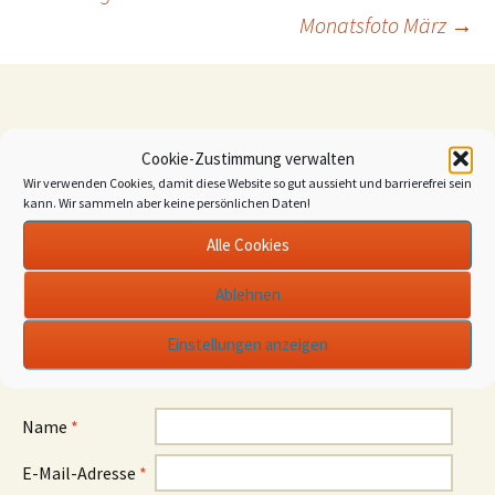
Beitragsnavigation
Monatsfoto März
→
Schreibe einen Kommentar
Cookie-Zustimmung verwalten
Wir verwenden Cookies, damit diese Website so gut aussieht und barrierefrei sein
Deine E-Mail-Adresse wird nicht veröffentlicht.
kann. Wir sammeln aber keine persönlichen Daten!
Erforderliche Felder sind mit
*
markiert
Alle Cookies
Kommentar
*
Ablehnen
Einstellungen anzeigen
Name
*
E-Mail-Adresse
*