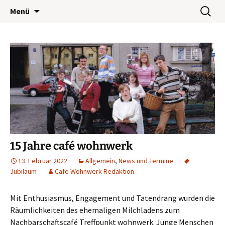
Wohnwerk München e.V.
Zum
Suchen
Café Wohnwerk
Menü
Inhalt
nach:
springen
15 Jahre café wohnwerk
13. Februar 2022
Allgemein
,
News und Termine
Jubiläum
Cafe Wohnwerk Redaktion
Mit Enthusiasmus, Engagement und Tatendrang wurden die
Räumlichkeiten des ehemaligen Milchladens zum
Nachbarschaftscafé Treffpunkt wohnwerk. Junge Menschen