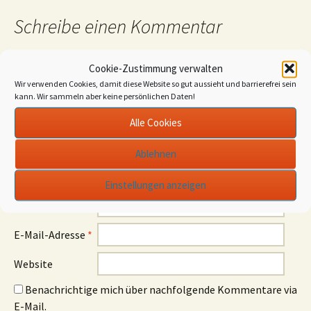
Schreibe einen Kommentar
Deine E-Mail-Adresse wird nicht veröffentlicht.
Cookie-Zustimmung verwalten
Erforderliche Felder sind mit
*
markiert
Wir verwenden Cookies, damit diese Website so gut aussieht und barrierefrei sein
kann. Wir sammeln aber keine persönlichen Daten!
Kommentar
*
Alle Cookies
Ablehnen
Einstellungen anzeigen
Name
*
E-Mail-Adresse
*
Website
Benachrichtige mich über nachfolgende Kommentare via
E-Mail.