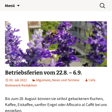
Wohnwerk München e.V.
Zum
Suchen
Café Wohnwerk
Menü
Inhalt
nach:
springen
Betriebsferien vom 22.8. – 6.9.
30. Juli 2022
Allgemein
,
News und Termine
Cafe
Wohnwerk Redaktion
Bis zum 20. August können sie selbst gebackenen Kuchen,
Kaffee, Eiskaffee, sanfter Engel oder Affocato al Caffé bei uns
genießen.