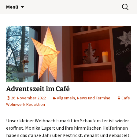
Wohnwerk München e.V.
Zum
Suchen
Café Wohnwerk
Menü
Inhalt
nach:
springen
Adventszeit im Café
26. November 2022
Allgemein
,
News und Termine
Cafe
Wohnwerk Redaktion
Unser kleiner Weihnachtsmarkt im Schaufenster ist wieder
eröffnet.
Monika Lugert und ihre himmlischen Helferinnen
haben das ganze Jahr über gestrickt, genäht und gebastelt.