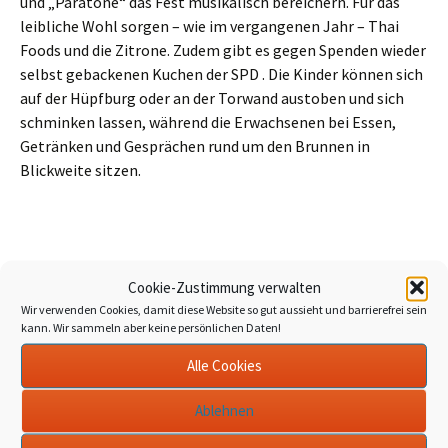
und „Paratone“ das Fest musikalisch bereichern. Für das
leibliche Wohl sorgen – wie im vergangenen Jahr – Thai
Foods und die Zitrone. Zudem gibt es gegen Spenden wieder
selbst gebackenen Kuchen der SPD . Die Kinder können sich
auf der Hüpfburg oder an der Torwand austoben und sich
schminken lassen, während die Erwachsenen bei Essen,
Getränken und Gesprächen rund um den Brunnen in
Blickweite sitzen.
Beitragsnavigation
←
Inklusionswoche Neuhausen – Nymphenburg
Cookie-Zustimmung verwalten
Frühstück
→
Wir verwenden Cookies, damit diese Website so gut aussieht und barrierefrei sein
kann. Wir sammeln aber keine persönlichen Daten!
Alle Cookies
Schreibe einen Kommentar
Ablehnen