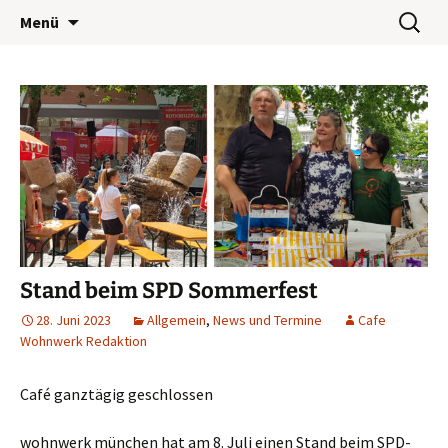
Wohnwerk München e.V.
Zum
Suchen
Café Wohnwerk
Menü
Inhalt
nach:
springen
Stand beim SPD Sommerfest
28. Juni 2023
Allgemein
,
News und Termine
Cafe
Wohnwerk Redaktion
Café ganztägig geschlossen
wohnwerk münchen hat am 8. Juli einen Stand beim SPD-