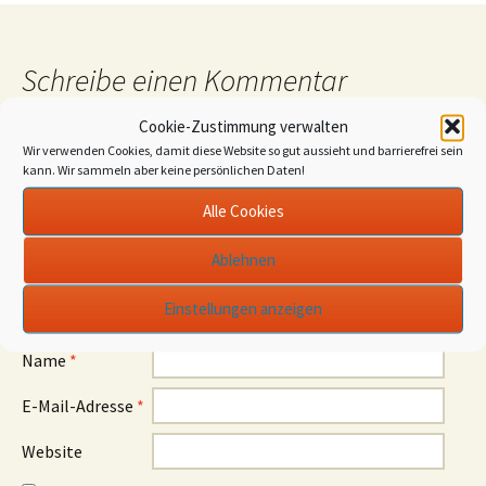
Schreibe einen Kommentar
Cookie-Zustimmung verwalten
Deine E-Mail-Adresse wird nicht veröffentlicht.
Wir verwenden Cookies, damit diese Website so gut aussieht und barrierefrei sein
Erforderliche Felder sind mit
*
markiert
kann. Wir sammeln aber keine persönlichen Daten!
Kommentar
*
Alle Cookies
Ablehnen
Einstellungen anzeigen
Name
*
E-Mail-Adresse
*
Website