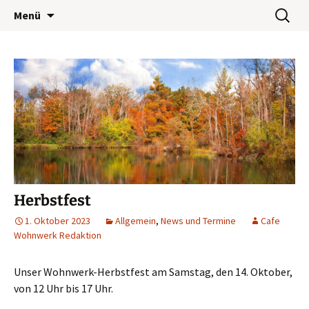
Wohnwerk München e.V.
Zum
Suchen
Café Wohnwerk
Menü
Inhalt
nach:
springen
Herbstfest
1. Oktober 2023
Allgemein
,
News und Termine
Cafe
Wohnwerk Redaktion
Unser Wohnwerk-Herbstfest am Samstag, den 14. Oktober,
von 12 Uhr bis 17 Uhr.