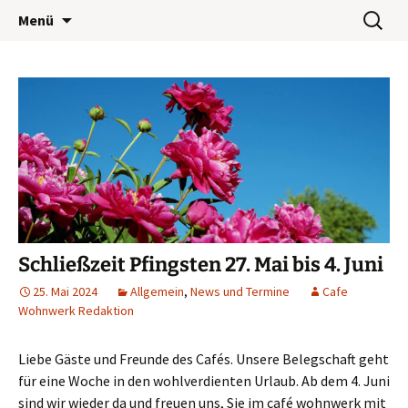
Wohnwerk München e.V.
Zum
Suchen
Café Wohnwerk
Menü
Inhalt
nach:
springen
Schließzeit Pfingsten 27. Mai bis 4. Juni
25. Mai 2024
Allgemein
,
News und Termine
Cafe
Wohnwerk Redaktion
Liebe Gäste und Freunde des Cafés. Unsere Belegschaft geht
für eine Woche in den wohlverdienten Urlaub. Ab dem 4. Juni
sind wir wieder da und freuen uns, Sie im café wohnwerk mit