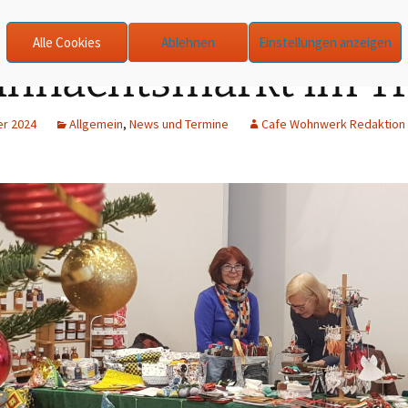
Alle Cookies
Ablehnen
Einstellungen anzeigen
hnachtsmarkt im Tr
er 2024
Allgemein
,
News und Termine
Cafe Wohnwerk Redaktion