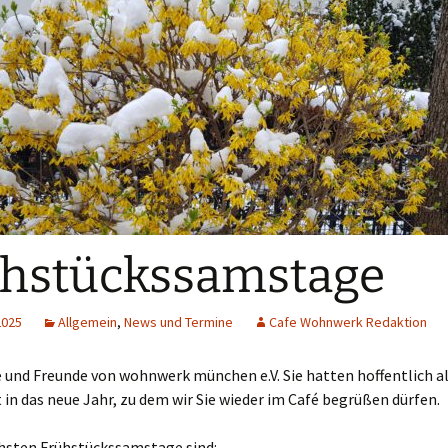
hstückssamstage
2025
Allgemein
,
News und Termine
Cafe Wohnwerk Redaktion
 und Freunde von wohnwerk münchen e.V. Sie hatten hoffentlich al
 in das neue Jahr, zu dem wir Sie wieder im Café begrüßen dürfen.
hsten Frühstückssamstage sind: