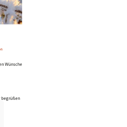
on
ten Wünsche
er begrüßen