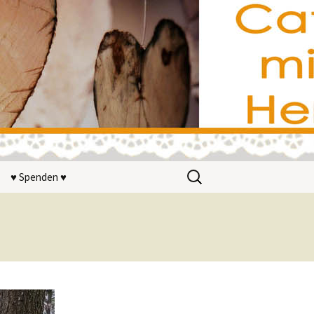
Suchen
♥ Spenden ♥
nach:
ir?
n
terstützer
on wohnwerk
V.